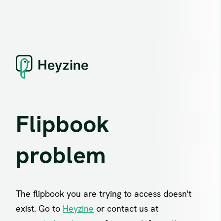
Xfitos Rock Band
MENÚ
Grupo de versiones Rock en español
Rider
Copyright ©2026
Xfitos Rock Band
. Todos los derechos
reservados. | Rock Star por
Catch Themes